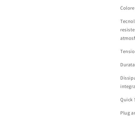
Colore
Tecnol
resist
atmosf
Tensio
Durata
Dissip
integr
Quick 
Plug a