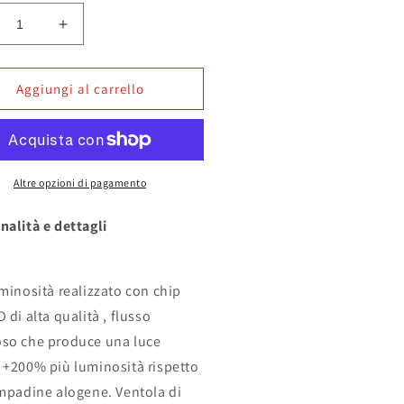
inuisci
Aumenta
ntità
quantità
per
MPADE
LAMPADE
Aggiungi al carrello
H4
D
LED
AT
FIAT
NDA
PANDA
III
Altre opzioni di pagamento
000
12000
MEN
LUMEN
nalità e dettagli
ABBAGLIANTE
ANABBAGLIANTE
+
BAGLIANTE
ABBAGLIANTE
uminosità realizzato con chip
NBUS
CANBUS
 di alta qualità , flusso
NO
ROR
ERROR
so che produce una luce
 +200% più luminosità rispetto
ampadine alogene. Ventola di