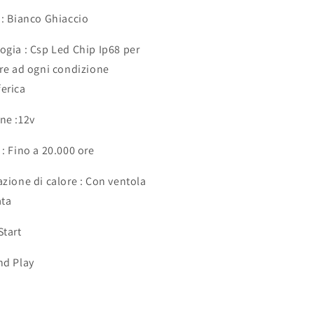
 : Bianco Ghiaccio
ogia : Csp Led Chip Ip68 per
ere ad ogni condizione
erica
ne :12v
 : Fino a 20.000 ore
azione di calore : Con ventola
ata
Start
nd Play