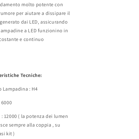
ddamento molto potente con
umore per aiutare a dissipare il
 generato dai LED, assicurando
 lampadine a LED funzionino in
ostante e continuo
eristiche Tecniche:
o Lampadina : H4
: 6000
: 12000 ( la potenza dei lumen
risce sempre alla coppia , su
si kit )