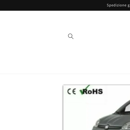
Vai
Spedizione gr
direttamente
ai contenuti
Passa alle
informazioni
sul prodotto