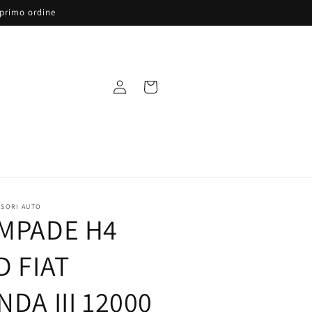
o primo ordine
Accedi
Carrello
SSORI AUTO
MPADE H4
D FIAT
NDA III 12000