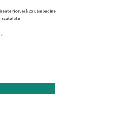
irente riceverà 2x Lampadine
Inscatolate
re