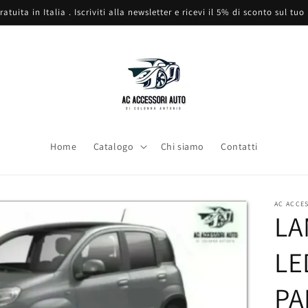
atuita in Italia . Iscriviti alla newsletter e ricevi il 5% di sconto sul tu
Home
Catalogo
Chi siamo
Contatti
AC ACCE
LA
LE
PA