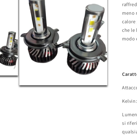
raffre
meno r
calore
che le
modo c
Caratt
Attacc
Apri
contenuti
multimediali
Kelvin
5
in
finestra
Lumen 
modale
si rife
qualsia