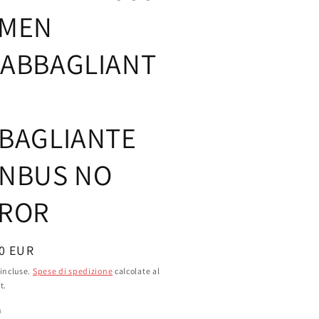
UMEN
ABBAGLIANT
+
BAGLIANTE
NBUS NO
ROR
zo
0 EUR
incluse.
Spese di spedizione
calcolate al
t.
o
à